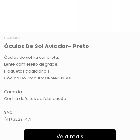
CARMIM
Óculos De Sol Aviador- Preto
Óculos de sol na cor preta.
Lente com efeito degradê.
Plaquetas tradicionais.
Código Do Produto: CRM42306C1
Garantia:
Contra defeitos de fabricação
SAC:
(41) 3229-4711
Veja mais