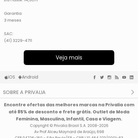
Garantia:
3 meses
SAC:
(41) 3229-4711
Veja mais
iOS
Android
SOBRE A PRIVALIA
O que é a Privalia?
Encontre ofertas das melhores marcas na Privalia com
Privacidade e Cookies
até 85% de desconto e frete grátis. Outlet de Moda
Condições de uso
Feminina, Masculina, Infantil, Casa e Viagem.
Copyright © Privalia Brasil S.A. 2008-2026
Av Prof Alceu Maynard de Araújo, 698
CEP 04726-160 - São Paulo/SP – CNPJ 10.464.223/0001-63