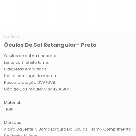
CARMIM
Óculos De Sol Retangular- Preto
Óculos de sol na cor preta.
Lente com efeito fumê.
Plaquetas embutidas.
Haste com logo da marca.
Possui proteção UVA/UVB.
Código Do Produto: CRM42009C1
Material:
TR90
Medidas:
Altura Da Lente: 5,8cm x Largura Do Óculos: 14cm x Comprimento
Da Haste: 14,3cm