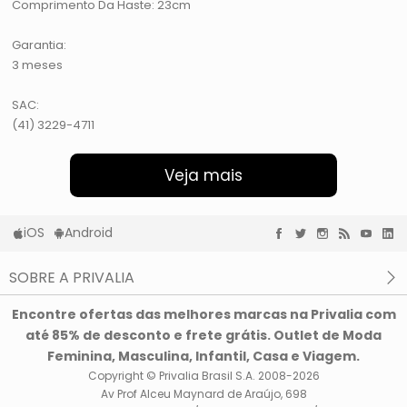
Comprimento Da Haste: 23cm
Garantia:
3 meses
SAC:
(41) 3229-4711
Veja mais
iOS
Android
SOBRE A PRIVALIA
O que é a Privalia?
Encontre ofertas das melhores marcas na Privalia com
Privacidade e Cookies
até 85% de desconto e frete grátis. Outlet de Moda
Condições de uso
Feminina, Masculina, Infantil, Casa e Viagem.
Copyright © Privalia Brasil S.A. 2008-2026
Av Prof Alceu Maynard de Araújo, 698