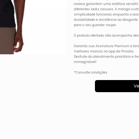
careca garantem uma estética versáti
diferentes looks casuais. A manga curt
simplicidade funcional, enquanto o ac
durabilidade e resistência ao desgaste
para o seu guarda-roupa.
O produto ofertado não acompanha dem
Garanta sua Assinatura Premium e ten
melhores marcas no app da Privalia.
Desfrute do atendimento prioritário e f
inimaginável!
*Consulte condições
Ve