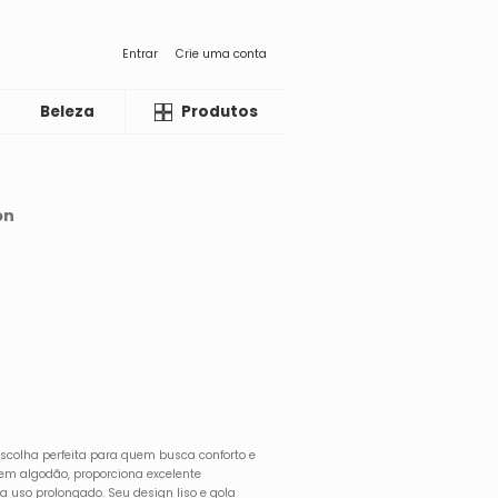
Entrar
Crie uma conta
Beleza
Liquida
Produtos
on
scolha perfeita para quem busca conforto e
 em algodão, proporciona excelente
ra uso prolongado. Seu design liso e gola