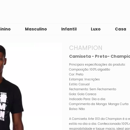
inino
Masculino
Infantil
Luxo
Casa
CHAMPION
Camiseta - Preto- Champi
Principais especificações do produto:
Composição: 100% algodão
Cor: Preto
Estampa: Inscrições
Estilo: Casual
Fechamento: Sem Fechamento
Gola: Gola Careca
Indicado Para: Dia a dia
Comprimento da Manga: Manga Curta
Bolso: Não
A Camiseta Arte 013 da Champion é a e
estilo no dia a dia. Confeccionada 100%
respirabilidade e toque macio, ideal pa