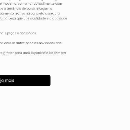
l e moderna, combinando facilmente com
a e a ausência de bolso reforçam a
abamento reativo na cor preta assegura
. Uma peça que une qualidade e praticidade
ais peças e acessórios.
ha acesso antecipado às novidades das
rete grátis* para uma experiência de compra
ja mais