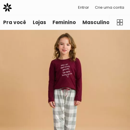
Entrar
Crie uma conta
Pra você
Lojas
Feminino
Masculino
Infant