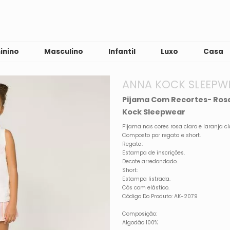
inino
Masculino
Infantil
Luxo
Casa
ANNA KOCK SLEEPW
Pijama Com Recortes- Rosa
Kock Sleepwear
Pijama nas cores rosa claro e laranja cl
Composto por regata e short.
Regata:
Estampa de inscrições.
Decote arredondado.
Short:
Estampa listrada.
Cós com elástico.
Código Do Produto: AK-2079
Composição:
Algodão 100%