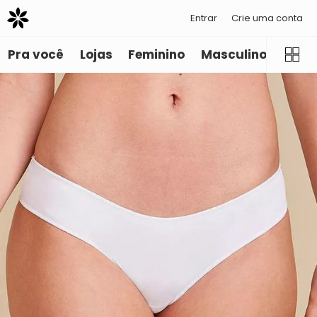
Entrar
Crie uma conta
Pra você
Lojas
Feminino
Masculino
Infant