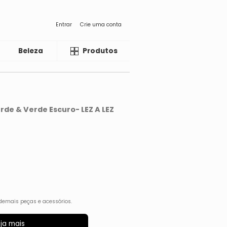
Entrar
Crie uma conta
Beleza
Liquida
Produtos
rde & Verde Escuro- LEZ A LEZ
demais peças e acessórios.
ja mais