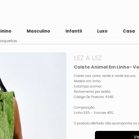
inino
Masculino
Infantil
Luxo
Casa
Jaquetas
LEZ A LEZ
Colete Animal Em Linho- Ve
Colete nas cores verde e verde escuro.
Modelo em linho.
Estampa animal.
Fechamento por botão.
Código Do Produto: 9341L
Composição:
Linho 55% - Viscose 45%
O produto ofertado não acompanha as 
Ve