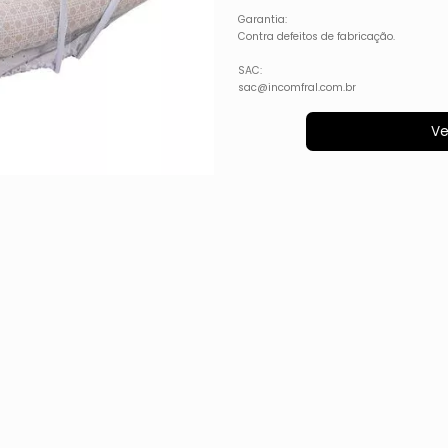
Garantia:
Contra defeitos de fabricação.
SAC:
sac@incomfral.com.br
Ve