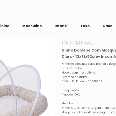
inino
Masculino
Infantil
Luxo
Casa
INCOMFRAL
Ninho Do Bebe Com Mosqui
Claro- 13x71x52cm- Incomf
Ninho do bebe nas cores branca e bege 
Linha Baby Joy.
Modelo com mosquiteiro.
Estampa abstrata.
Código Do Produto: 88005602
Composição:
Algodão 100%
Medidas:
Ninho: Altura: 13cm x Largura: 71cm x 
Mosquiteiro: Altura: 43cm x Largura: 