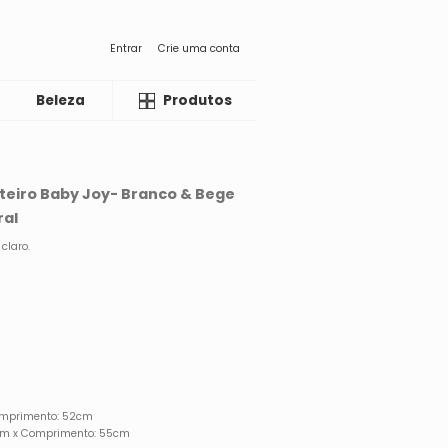
Entrar
Crie uma conta
Beleza
Liquida
Produtos
teiro Baby Joy- Branco & Bege
ral
claro.
Comprimento: 52cm
70cm x Comprimento: 55cm