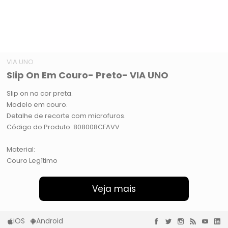
VIA UNO
Slip On Em Couro- Preto- VIA UNO
Slip on na cor preta.
Modelo em couro.
Detalhe de recorte com microfuros.
Código do Produto: 808008CFAVV
Material:
Couro Legítimo
Veja mais
iOS
Android