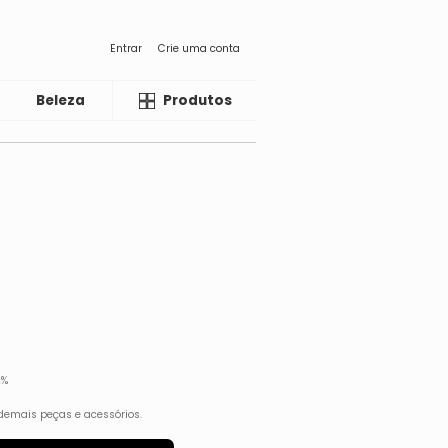
Entrar
Crie uma conta
Beleza
Liquida
Produtos
2%
demais peças e acessórios.