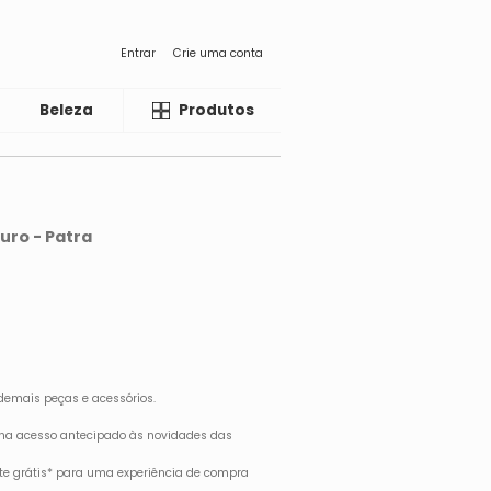
Entrar
Crie uma conta
Beleza
Liquida
Produtos
uro - Patra
demais peças e acessórios.
ha acesso antecipado às novidades das
rete grátis* para uma experiência de compra