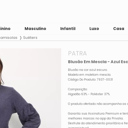
inino
Masculino
Infantil
Luxo
Casa
amisolas
Suéters
PATRA
Blusão Em Mescla - Azul Esc
Blusão na cor azul escuro.
Modelo em moletom mescla.
Código Do Produto: 7937-0031
Composição:
Algodão 63% - Poliéster 37%
O produto ofertado não acompanha as 
Garanta sua Assinatura Premium e ten
melhores marcas no app da Privalia.
Desfrute do atendimento prioritário e f