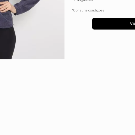
inimaginável!
*Consulte condições
Ve