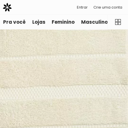
Entrar
Crie uma conta
Pra você
Lojas
Feminino
Masculino
Infant