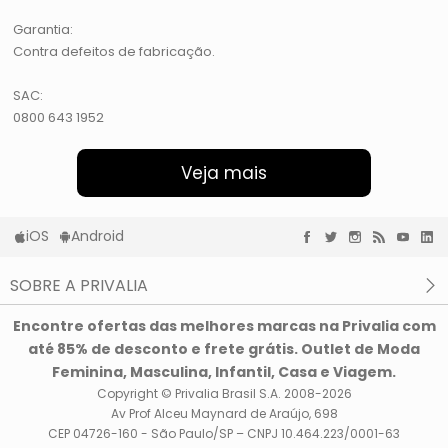
Garantia:
Contra defeitos de fabricação.
SAC:
0800 643 1952
Veja mais
iOS
Android
SOBRE A PRIVALIA
O que é a Privalia?
Encontre ofertas das melhores marcas na Privalia com
Privacidade e Cookies
até 85% de desconto e frete grátis. Outlet de Moda
Condições de uso
Feminina, Masculina, Infantil, Casa e Viagem.
Copyright © Privalia Brasil S.A. 2008-2026
Av Prof Alceu Maynard de Araújo, 698
CEP 04726-160 - São Paulo/SP – CNPJ 10.464.223/0001-63