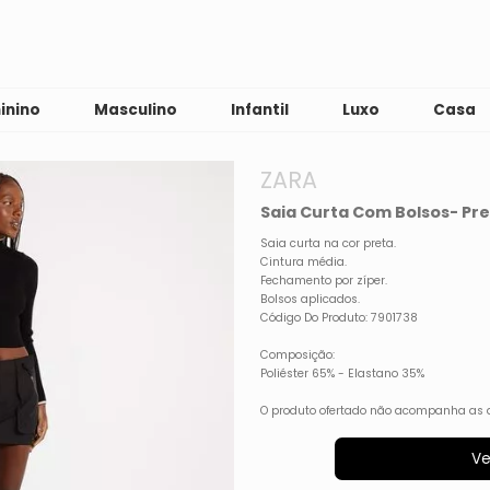
inino
Masculino
Infantil
Luxo
Casa
ZARA
Saia Curta Com Bolsos- Pre
Saia curta na cor preta.
Cintura média.
Fechamento por zíper.
Bolsos aplicados.
Código Do Produto: 7901738
Composição:
Poliéster 65% - Elastano 35%
O produto ofertado não acompanha as 
Ve