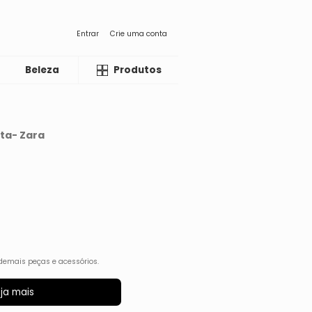
Entrar
Crie uma conta
Beleza
Liquida
Produtos
ta- Zara
demais peças e acessórios.
ja mais