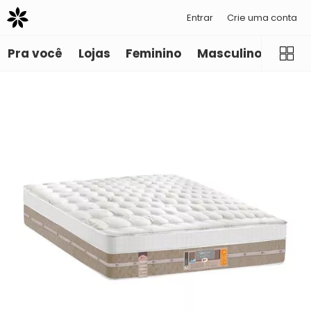
Entrar
Crie uma conta
Pra você
Lojas
Feminino
Masculino
Infant