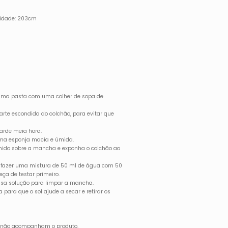
ndidade: 203cm
 uma pasta com uma colher de sopa de
arte escondida do colchão, para evitar que
arde meia hora.
uma esponja macia e úmida.
ido sobre a mancha e exponha o colchão ao
é fazer uma mistura de 50 ml de água com 50
ça de testar primeiro.
sa solução para limpar a mancha.
 para que o sol ajude a secar e retirar os
s não acompanham o produto.