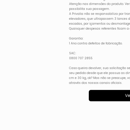
Atenção nas dimensões do produto. Verif
possibilita sua passagem.
A Privalia não se responsabiliza por t
elevadores, que ultrapassem 3 lances
escadas, por içamentos ou desmontage
Quaisquer despesas referentes ficam a c
Garantia:
1 Ano contra defeitos de fabricação.
SAC:
0800 707 2855
Caso queira devolver, sua solicitação se
seu pedido desde que ele possua as d
cm e 30 kg, ok? Mas não se preocupe, v
através dos nossos canais oficiais.
Ve