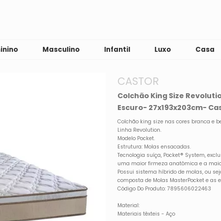
inino
Masculino
Infantil
Luxo
Casa
CASTOR
Colchão King Size Revolut
Escuro- 27x193x203cm- Ca
Colchão king size nas cores branca e b
Linha Revolution.
Modelo Pocket.
Estrutura: Molas ensacadas.
Tecnologia suíça, Pocket® System, exclu
uma maior firmeza anatômica e a maio
Possui sistema híbrido de molas, ou seja
composta de Molas MasterPocket e as
Código Do Produto: 7895606022463
Material:
Materiais têxteis - Aço