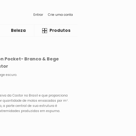
Entrar
Crie uma conta
Beleza
Liquida
Produtos
ion Pocket- Branco & Bege
stor
ege escuro.
siva da Castor no Brasil e que proporciona
r quantidade de molas ensacadas por m².
, a parte central de sua estrutura é
 extremidades produzidas em espuma.