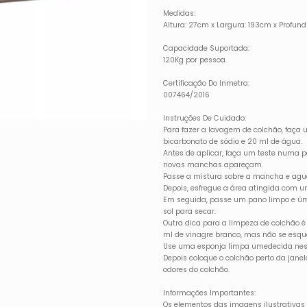
Medidas:
Altura: 27cm x Largura: 193cm x Profu
Capacidade Suportada:
120Kg por pessoa.
Certificação Do Inmetro:
007464/2016
Instruções De Cuidado:
Para fazer a lavagem de colchão, faça
bicarbonato de sódio e 20 ml de água.
Antes de aplicar, faça um teste numa p
novas manchas apareçam.
Passe a mistura sobre a mancha e agu
Depois, esfregue a área atingida com 
Em seguida, passe um pano limpo e úm
sol para secar.
Outra dica para a limpeza de colchão 
ml de vinagre branco, mas não se esque
Use uma esponja limpa umedecida nes
Depois coloque o colchão perto da janela
odores do colchão.
Informações Importantes:
Os elementos das imagens ilustrativa