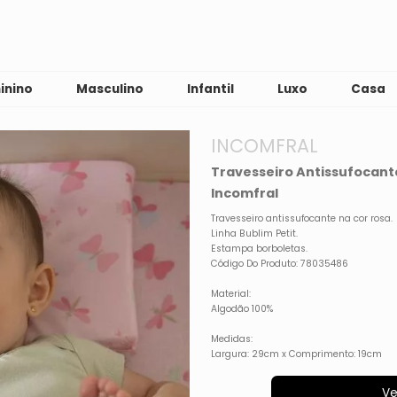
inino
Masculino
Infantil
Luxo
Casa
INCOMFRAL
Travesseiro Antissufocant
Incomfral
Travesseiro antissufocante na cor rosa.
Linha Bublim Petit.
Estampa borboletas.
Código Do Produto: 78035486
Material:
Algodão 100%
Medidas:
Largura: 29cm x Comprimento: 19cm
Ve