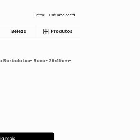
Entrar
Crie uma conta
Beleza
Liquida
Produtos
e Borboletas- Rosa- 29x19cm-
ja mais