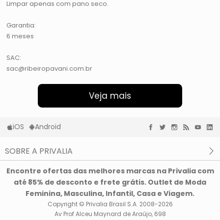
Limpar apenas com pano seco.
Garantia:
6 meses
SAC:
sac@ribeiropavani.com.br
Veja mais
iOS
Android
SOBRE A PRIVALIA
O que é a Privalia?
Encontre ofertas das melhores marcas na Privalia com
Privacidade e Cookies
até 85% de desconto e frete grátis. Outlet de Moda
Condições de uso
Feminina, Masculina, Infantil, Casa e Viagem.
Copyright © Privalia Brasil S.A. 2008-2026
Av Prof Alceu Maynard de Araújo, 698