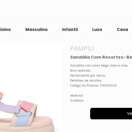
inino
Masculino
Infantil
Luxo
Casa
PAMPILI
Sandália Com Recortes- Be
Sandália nas cores bege claro e rosa.
Bico redondo.
Fechamento por velcro.
Detalhes de recortes.
Código Do Produto: 740010000
Material:
Sintético
Ve