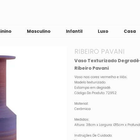
inino
Masculino
Infantil
Luxo
Casa
RIBEIRO PAVANI
Vaso Texturizado Degradê-
Ribeiro Pavani
Vaso nas cores vermelha e lilás.
Modelo texturizado.
Estampa em degradê.
Código Do Produto: 72952
Material:
Cerâmica
Medidas:
Altura: 38cm x Largura: Ø15cm x Profun
Instruções De Cuidado: