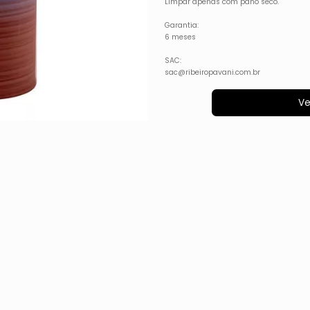
Limpar apenas com pano seco.
Garantia:
6 meses
SAC:
sac@ribeiropavani.com.br
Ve