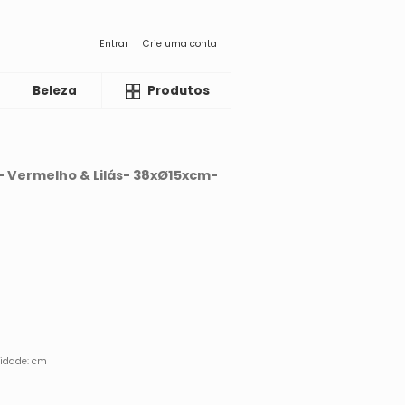
Entrar
Crie uma conta
Beleza
Liquida
Produtos
 Vermelho & Lilás- 38xØ15xcm-
didade: cm