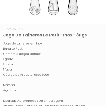
TRAMONTINA
Jogo De Talheres Le Petit- Inox- 3Pçs
Jogo de talheres em inox.
Linha Le Petit.
Contém 3 peças, sendo:
1 garfo.
1 colher.
1 faca.
Código Do Produto: 66973000
Material:
Aço Inox
Medidas Aproximadas Da Embalagem:
Altura: 2,5cm x Largura: 10,3cm x Profundidade: 21,5cm