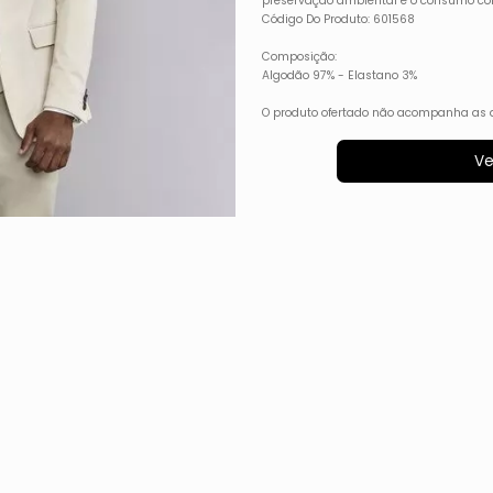
preservação ambiental e o consumo co
Código Do Produto: 601568
Composição:
Algodão 97% - Elastano 3%
O produto ofertado não acompanha as 
Ve