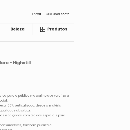
Entrar
Crie uma conta
Beleza
Liquida
Produtos
aro - Highstill
arca para o público masculino que valoriza a
cial.
esa 100% verticalizada, desde a matéria
 qualidade absoluta.
as e calçados, com tecidos especiais para
consumidores, também prioriza a