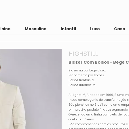
inino
Masculino
Infantil
Luxo
Casa
HIGHSTILL
Blazer Com Bolsos - Bege Cl
Blazer na cor bege claro.
Fechamento por botões.
Bolsos frontais: 2.
Bolsos internos: 2.
A Highstil®, fundada em 1969, é uma m
moda como agente de transformação so
São pioneiros no Brasil como uma empr
prima até o produto final, assegurando
Oferecendo uma linha completa de roup
conforto máximo.
São comprometidos com os produtos e 