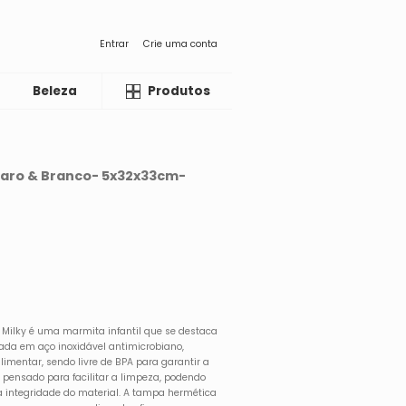
Entrar
Crie uma conta
Beleza
Liquida
Produtos
laro & Branco- 5x32x33cm-
 Milky é uma marmita infantil que se destaca
cada em aço inoxidável antimicrobiano,
limentar, sendo livre de BPA para garantir a
pensado para facilitar a limpeza, podendo
a integridade do material. A tampa hermética