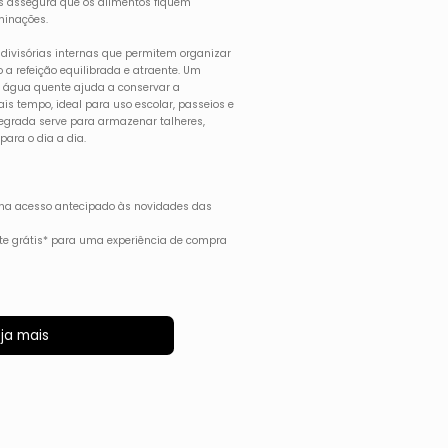
as assegura que os alimentos fiquem
minações.
i divisórias internas que permitem organizar
 a refeição equilibrada e atraente. Um
 água quente ajuda a conservar a
is tempo, ideal para uso escolar, passeios e
ntegrada serve para armazenar talheres,
para o dia a dia.
ha acesso antecipado às novidades das
rete grátis* para uma experiência de compra
ja mais