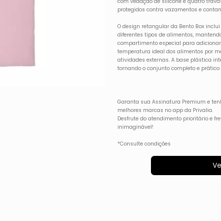
com vedação de silicone e quatro trav
protegidos contra vazamentos e conta
O design retangular da Bento Box inclu
diferentes tipos de alimentos, mantendo
compartimento especial para adicionar
temperatura ideal dos alimentos por ma
atividades externas. A base plástica i
tornando o conjunto completo e prático 
Garanta sua Assinatura Premium e ten
melhores marcas no app da Privalia.
Desfrute do atendimento prioritário e f
inimaginável!
*Consulte condições
Ve