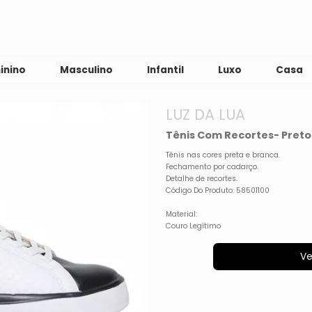
inino
Masculino
Infantil
Luxo
Casa
LUZ DA LUA
Tênis Com Recortes- Preto
Tênis nas cores preta e branca.
Fechamento por cadarço.
Detalhe de recortes.
Código Do Produto: 58501100
Material:
Couro Legítimo
Ve