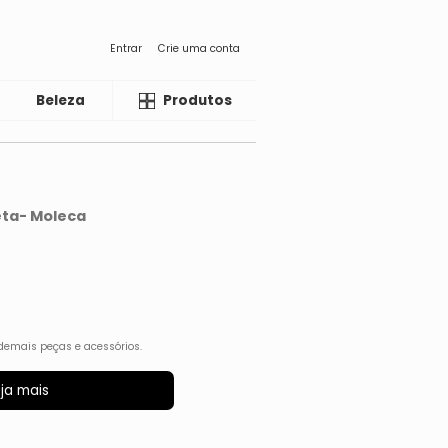
Entrar
Crie uma conta
Beleza
Liquida
Produtos
eta- Moleca
demais peças e acessórios.
ja mais