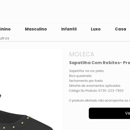
inino
Masculino
Infantil
Luxo
Casa
utros
MOLECA
Sapatilha Com Rebites- Pr
Sapatilha na cor preta.
Bico quadrado.
Fechamento por fivela.
Detalhe de aviamentos aplicados.
Código Do Produto: 5735-223-7800
O produto ofertado não acompanha as 
Ve