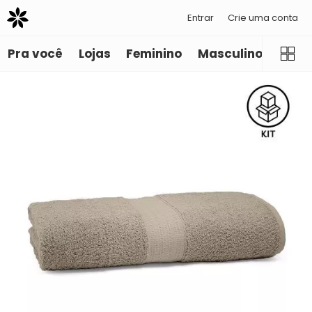
Entrar
Crie uma conta
Pra você
Lojas
Feminino
Masculino
Infant