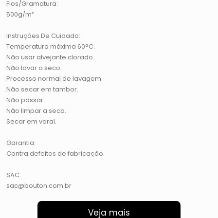
Fios/Gramatura:
500g/m²
Instruções De Cuidado:
Temperatura máxima 60°C.
Não usar alvejante clorado.
Não lavar a seco.
Processo normal de lavagem.
Não secar em tambor.
Não passar.
Não limpar a seco.
Secar em varal.
Garantia:
Contra defeitos de fabricação.
SAC:
sac@bouton.com.br
Veja mais