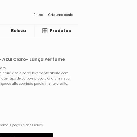
Entrar
Crie uma conta
Beleza
Liquida
Produtos
- Azul Claro- Lança Perfume
aro.
cintura alta e barra levemente aberta com
lquer tipo de corpo e proporciona um visual
lçados alto cobrindo parcialmente o salto.
demais peças e acessórios.