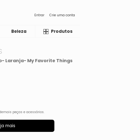
Entrar
Crie uma conta
Beleza
Liquida
Produtos
S
- Laranja- My Favorite Things
demais peças e acessórios.
ja mais