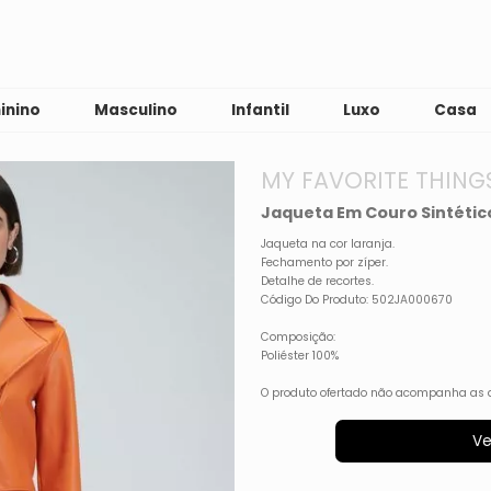
inino
Masculino
Infantil
Luxo
Casa
MY FAVORITE THING
Jaqueta Em Couro Sintético
Jaqueta na cor laranja.
Fechamento por zíper.
Detalhe de recortes.
Código Do Produto: 502JA000670
Composição:
Poliéster 100%
O produto ofertado não acompanha as 
Ve