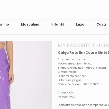
inino
Masculino
Infantil
Luxo
Casa
MY FAVORITE THING
Calça Reta Em Couro Sintét
Calça reta na cor roxa.
Modelo em couro sintético.
Shape reto que não marca a silhueta.
Cintura média.
Fechamento por zíper.
Detalhe de pregas.
Código Do Produto: 502CF001775
Composição:
Poliéster 100%
O produto ofertado não acompanha as 