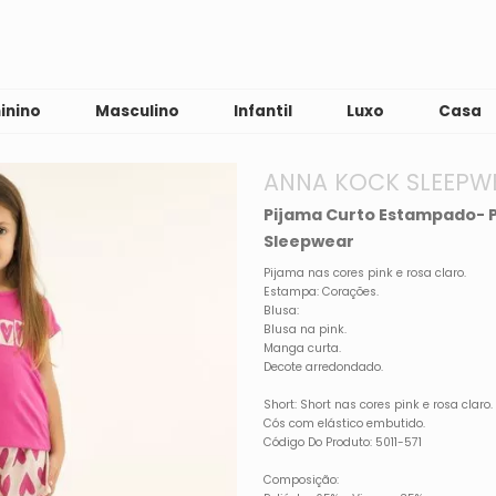
inino
Masculino
Infantil
Luxo
Casa
ANNA KOCK SLEEPW
Pijama Curto Estampado- P
Sleepwear
Pijama nas cores pink e rosa claro.
Estampa: Corações.
Blusa:
Blusa na pink.
Manga curta.
Decote arredondado.
Short: Short nas cores pink e rosa claro.
Cós com elástico embutido.
Código Do Produto: 5011-571
Composição: