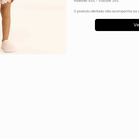
Poliéster 65% - Viscose 35%
O produto ofertado não acompanha as 
Ve