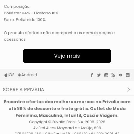
Composição:
Poliéster 84% - Elastano 16%
Forro: Poliamida 100%
O produto ofertado não acompanha as demais peças e
acessórios.
Veja mais
iOS
Android
SOBRE A PRIVALIA
O que é a Privalia?
Encontre ofertas das melhores marcas na Privalia com
Privacidade e Cookies
até 85% de desconto e frete grátis. Outlet de Moda
Condições de uso
Feminina, Masculina, Infantil, Casa e Viagem.
Copyright © Privalia Brasil S.A. 2008-2026
Av Prof Alceu Maynard de Araújo, 698
CEP 04726-160 - São Paulo/SP – CNPJ 10.464.223/0001-63