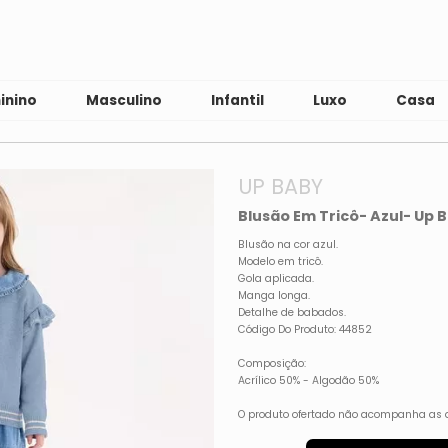
inino
Masculino
Infantil
Luxo
Casa
UP BABY
Blusão Em Tricô- Azul- Up 
Blusão na cor azul.
Modelo em tricô.
Gola aplicada.
Manga longa.
Detalhe de babados.
Código Do Produto: 44852
Composição:
Acrílico 50% - Algodão 50%
O produto ofertado não acompanha as 