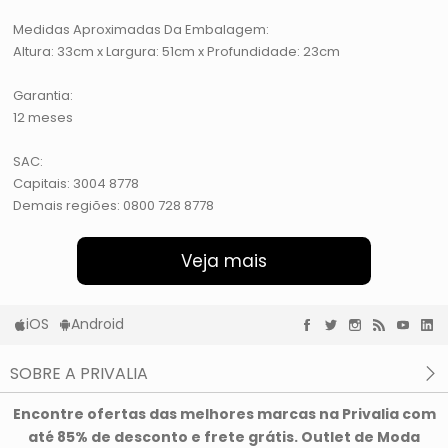
Medidas Aproximadas Da Embalagem:
Altura: 33cm x Largura: 51cm x Profundidade: 23cm
Garantia:
12 meses
SAC:
Capitais: 3004 8778
Demais regiões: 0800 728 8778
Veja mais
iOS
Android
SOBRE A PRIVALIA
O que é a Privalia?
Encontre ofertas das melhores marcas na Privalia com
Privacidade e Cookies
até 85% de desconto e frete grátis. Outlet de Moda