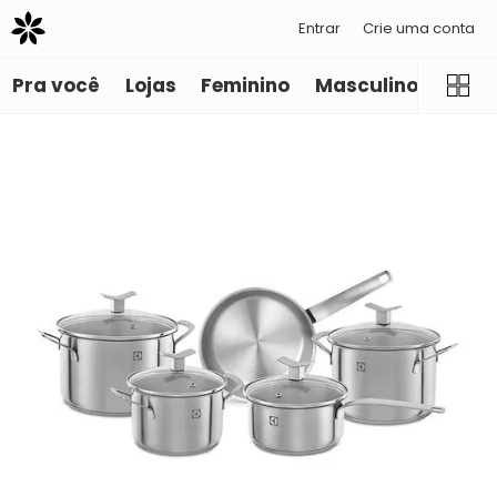
Entrar
Crie uma conta
Pra você
Lojas
Feminino
Masculino
Infant