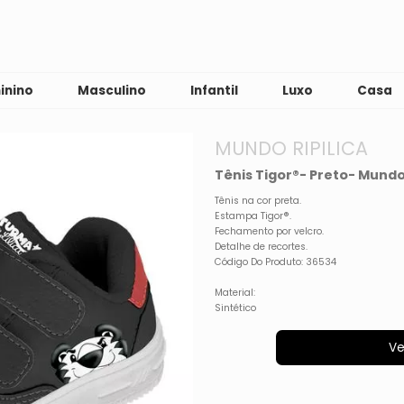
inino
Masculino
Infantil
Luxo
Casa
MUNDO RIPILICA
Tênis Tigor®- Preto- Mundo 
Tênis na cor preta.
Estampa Tigor®.
Fechamento por velcro.
Detalhe de recortes.
Código Do Produto: 36534
Material:
Sintético
Ve