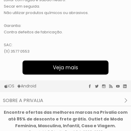
Secar em seguida.
Não utilizar produtos químicos ou abrasivos.
Garantia:
Contra defeitos de fabricação.
SAC:
(11) 3577 0553
Veja mais
iOS
Android
SOBRE A PRIVALIA
O que é a Privalia?
Encontre ofertas das melhores marcas na Privalia com
Privacidade e Cookies
até 85% de desconto e frete grátis. Outlet de Moda
Condições de uso
Feminina, Masculina, Infantil, Casa e Viagem.