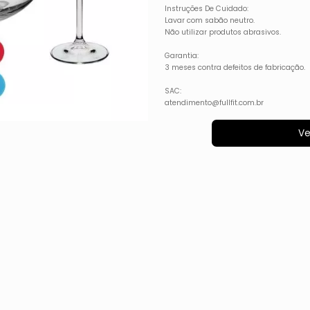
Instruções De Cuidado:
Lavar com sabão neutro.
Não utilizar produtos abrasivos.
Garantia:
3 meses contra defeitos de fabricação.
SAC:
atendimento@fullfit.com.br
Ve