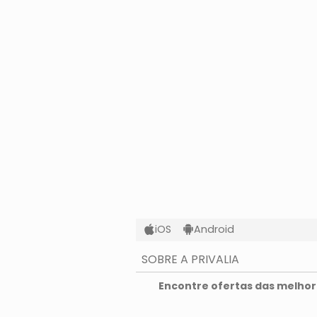
iOS
Android
SOBRE A PRIVALIA
O que é a Privalia?
Encontre ofertas das melhore
Privacidade e Cookies
Condições de uso