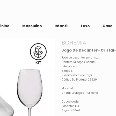
inino
Masculino
Infantil
Luxo
Casa
BOHEMIA
Jogo De Decanter- Cristal
Jogo de decanter em cristal.
Contém 13 peças, sendo:
1 decanter.
6 taças.
6 marcadores de taça.
Código Do Produto: 29620
Material:
Cristal Ecológico - Silicone
Capacidade:
Decanter: 1,5L.
Taças: 450ml.