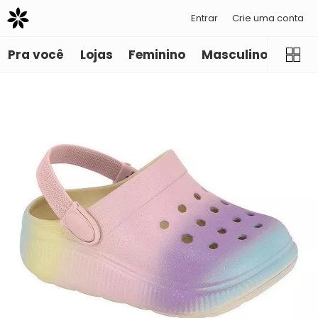
Entrar
Crie uma conta
Pra você
Lojas
Feminino
Masculino
Infant