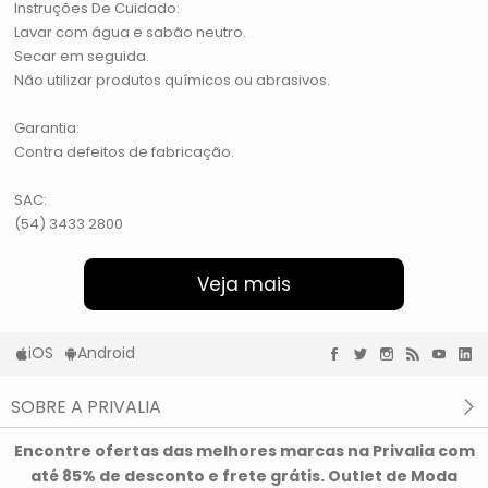
Instruções De Cuidado:
Lavar com água e sabão neutro.
Secar em seguida.
Não utilizar produtos químicos ou abrasivos.
Garantia:
Contra defeitos de fabricação.
SAC:
(54) 3433 2800
Veja mais
iOS
Android
SOBRE A PRIVALIA
O que é a Privalia?
Encontre ofertas das melhores marcas na Privalia com
Privacidade e Cookies
até 85% de desconto e frete grátis. Outlet de Moda