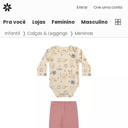
Entrar
Crie uma conta
Pra você
Lojas
Feminino
Masculino
Infant
Infantil
Calças & Leggings
Meninas