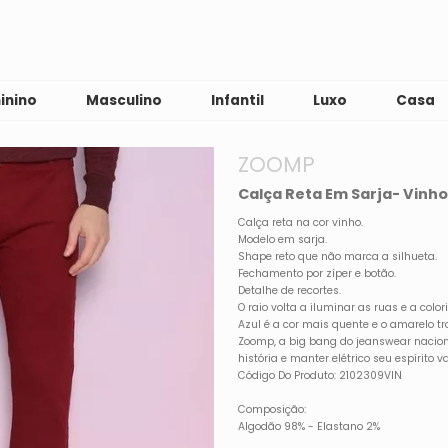
inino
Masculino
Infantil
Luxo
Casa
ZOOMP
Calça Reta Em Sarja- Vinh
Calça reta na cor vinho.
Modelo em sarja.
Shape reto que não marca a silhueta.
Fechamento por zíper e botão.
Detalhe de recortes.
O raio volta a iluminar as ruas e a colori
Azul é a cor mais quente e o amarelo tr
Zoomp, a big bang do jeanswear naciona
história e manter elétrico seu espírito 
Código Do Produto: 2102309VIN
Composição:
Algodão 98% - Elastano 2%