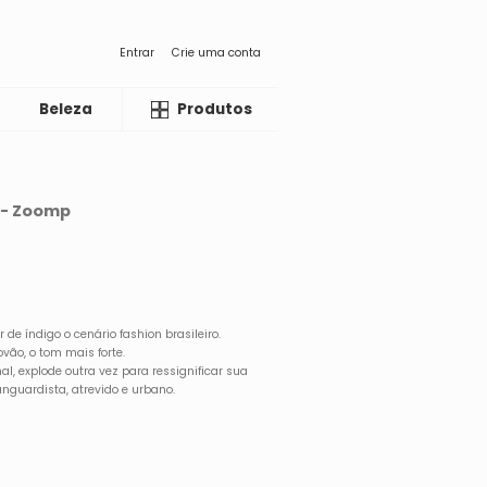
Entrar
Crie uma conta
Beleza
Liquida
Produtos
o- Zoomp
r de índigo o cenário fashion brasileiro.
ovão, o tom mais forte.
l, explode outra vez para ressignificar sua
vanguardista, atrevido e urbano.