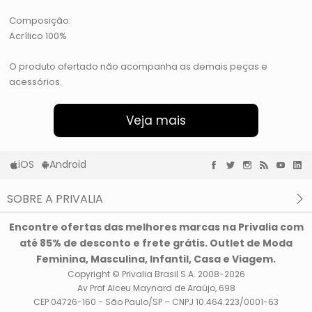
Composição:
Acrílico 100%
O produto ofertado não acompanha as demais peças e
acessórios.
Veja mais
iOS
Android
SOBRE A PRIVALIA
O que é a Privalia?
Encontre ofertas das melhores marcas na Privalia com
Privacidade e Cookies
até 85% de desconto e frete grátis. Outlet de Moda
Condições de uso
Feminina, Masculina, Infantil, Casa e Viagem.
Copyright © Privalia Brasil S.A. 2008-2026
Av Prof Alceu Maynard de Araújo, 698
CEP 04726-160 - São Paulo/SP – CNPJ 10.464.223/0001-63