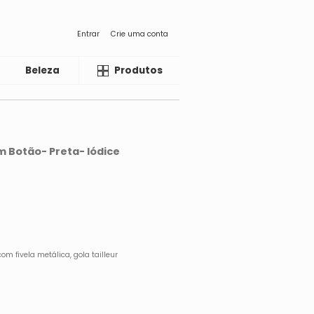
Entrar
Crie uma conta
Beleza
Liquida
Produtos
 Botão- Preta- Iódice
m fivela metálica, gola tailleur