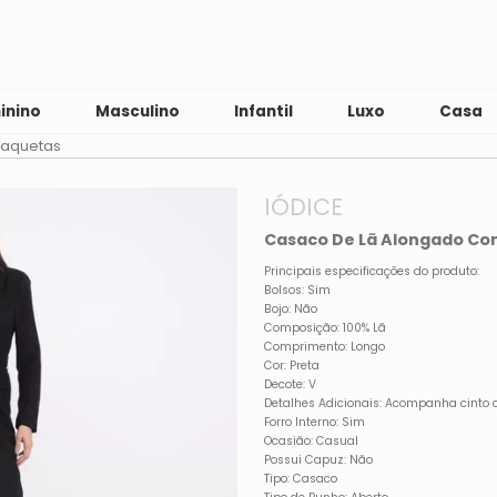
inino
Masculino
Infantil
Luxo
Casa
Jaquetas
IÓDICE
Casaco De Lã Alongado Com
Principais especificações do produto:
Bolsos: Sim
Bojo: Não
Composição: 100% Lã
Comprimento: Longo
Cor: Preta
Decote: V
Detalhes Adicionais: Acompanha cinto co
Forro Interno: Sim
Ocasião: Casual
Possui Capuz: Não
Tipo: Casaco