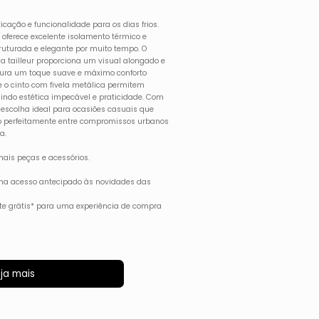
ticação e funcionalidade para os dias frios.
 oferece excelente isolamento térmico e
ruturada e elegante por muito tempo. O
a tailleur proporciona um visual alongado e
egura um toque suave e máximo conforto
e o cinto com fivela metálica permitem
nindo estética impecável e praticidade. Com
a escolha ideal para ocasiões casuais que
o perfeitamente entre compromissos urbanos
a.
ais peças e acessórios.
ha acesso antecipado às novidades das
rete grátis* para uma experiência de compra
ja mais