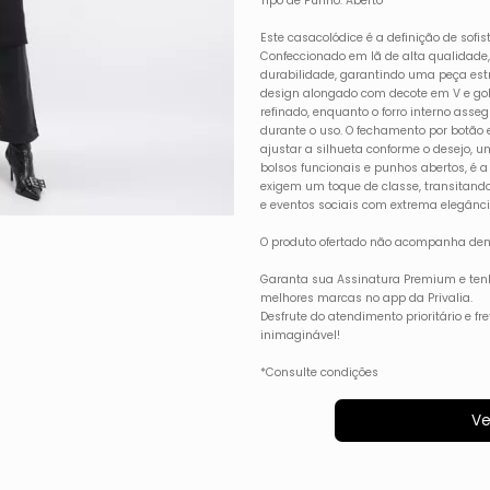
Tipo de Punho: Aberto
Este casacoIódice é a definição de sofis
Confeccionado em lã de alta qualidade,
durabilidade, garantindo uma peça est
design alongado com decote em V e gol
refinado, enquanto o forro interno ass
durante o uso. O fechamento por botão 
ajustar a silhueta conforme o desejo, u
bolsos funcionais e punhos abertos, é 
exigem um toque de classe, transitand
e eventos sociais com extrema elegânci
O produto ofertado não acompanha dem
Garanta sua Assinatura Premium e ten
melhores marcas no app da Privalia.
Desfrute do atendimento prioritário e f
inimaginável!
*Consulte condições
Ve