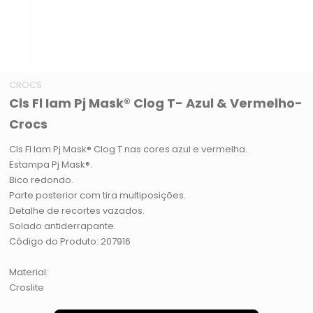
CROCS
Cls Fl Iam Pj Mask® Clog T- Azul & Vermelho-
Crocs
Cls Fl Iam Pj Mask® Clog T nas cores azul e vermelha.
Estampa Pj Mask®.
Bico redondo.
Parte posterior com tira multiposições.
Detalhe de recortes vazados.
Solado antiderrapante.
Código do Produto: 207916
Material:
Croslite