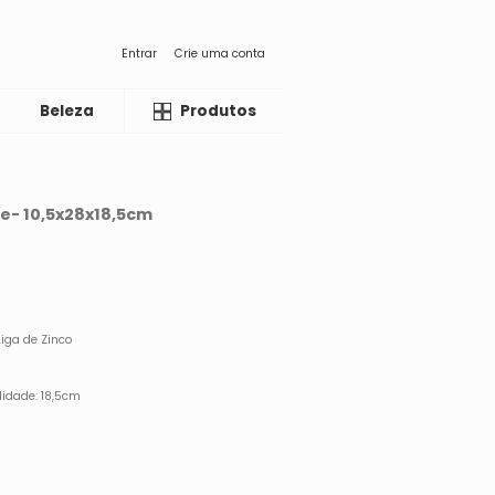
Entrar
Crie uma conta
Beleza
Liquida
Produtos
te- 10,5x28x18,5cm
Liga de Zinco
didade: 18,5cm