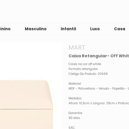
inino
Masculino
Infantil
Luxo
Casa
MART
Caixa Retangular- Off Whi
Caixa na cor off white.
Formato retangular.
Código Do Produto: 20668
Material:
MDF - Poliuretano - Veludo - Papelão - 
Medidas:
Altura: 10,5cm x Largura: 28cm x Profun
Garantia:
90 dias
SAC: