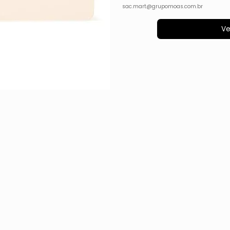
sac.mart@grupomoas.com.br
Ve