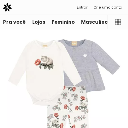
Entrar
Crie uma conta
Pra você
Lojas
Feminino
Masculino
Infant