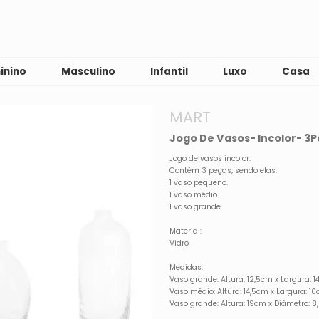
inino
Masculino
Infantil
Luxo
Casa
MART
Jogo De Vasos- Incolor- 3P
Jogo de vasos incolor.
Contém 3 peças, sendo elas:
1 vaso pequeno.
1 vaso médio.
1 vaso grande.
Material:
Vidro
Medidas:
Vaso grande: Altura: 12,5cm x Largura: 
Vaso médio: Altura: 14,5cm x Largura: 1
Vaso grande: Altura: 19cm x Diâmetro: 