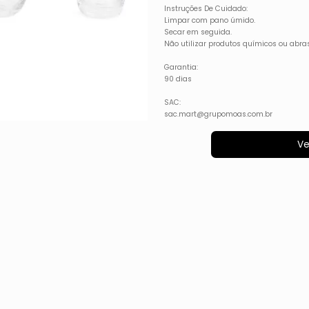
Instruções De Cuidado:
Limpar com pano úmido.
Secar em seguida.
Não utilizar produtos químicos ou abras
Garantia:
90 dias
SAC:
sac.mart@grupomoas.com.br
Ve