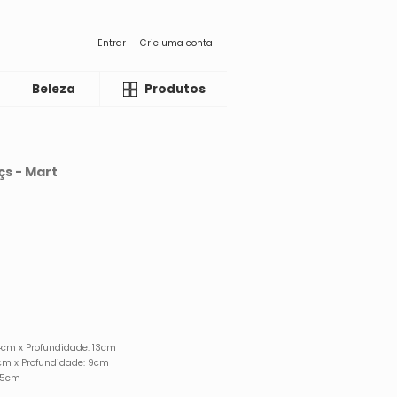
Entrar
Crie uma conta
Beleza
Liquida
Produtos
çs - Mart
14cm x Profundidade: 13cm
0cm x Profundidade: 9cm
8,5cm