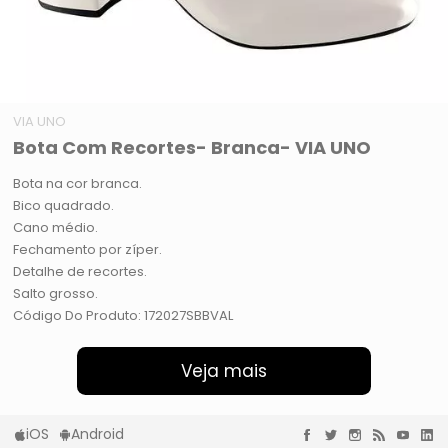
VIA UNO
Bota Com Recortes- Branca- VIA UNO
Bota na cor branca.
Bico quadrado.
Cano médio.
Fechamento por zíper.
Detalhe de recortes.
Salto grosso.
Código Do Produto: 172027SBBVAL
Veja mais
iOS
Android