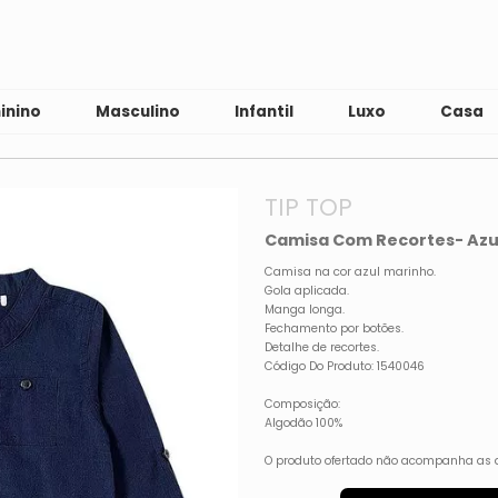
inino
Masculino
Infantil
Luxo
Casa
TIP TOP
Camisa Com Recortes- Azul
Camisa na cor azul marinho.
Gola aplicada.
Manga longa.
Fechamento por botões.
Detalhe de recortes.
Código Do Produto: 1540046
Composição:
Algodão 100%
O produto ofertado não acompanha as 