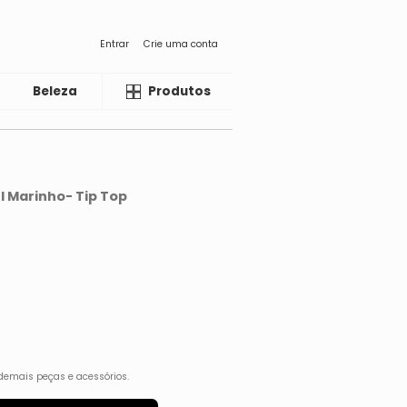
Entrar
Crie uma conta
Beleza
Liquida
Produtos
 Marinho- Tip Top
demais peças e acessórios.