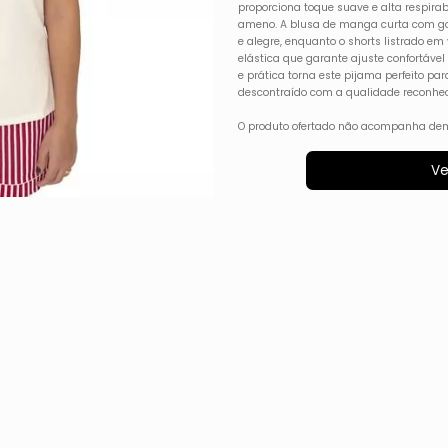
proporciona toque suave e alta respirab
ameno. A blusa de manga curta com g
e alegre, enquanto o shorts listrado e
elástica que garante ajuste confortáve
e prática torna este pijama perfeito pa
descontraído com a qualidade reconhec
O produto ofertado não acompanha dem
Ve