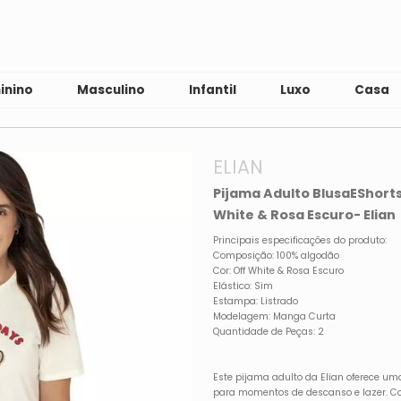
inino
Masculino
Infantil
Luxo
Casa
ELIAN
Pijama Adulto BlusaEShorts
White & Rosa Escuro- Elian
Principais especificações do produto:
Composição: 100% algodão
Cor: Off White & Rosa Escuro
Elástico: Sim
Estampa: Listrado
Modelagem: Manga Curta
Quantidade de Peças: 2
Este pijama adulto da Elian oferece uma
para momentos de descanso e lazer. Co