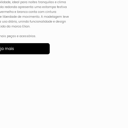
ilidade, ideal para noites tranquilas e clima
ola redonda apresenta uma estampa festiva
m vermelho e branco conta com cintura
l e liberdade de movimento. A modelagem leve
ra uso diário, unindo funcionalidade e design
ida da marca Elian.
ais peças e acessórios.
ja mais